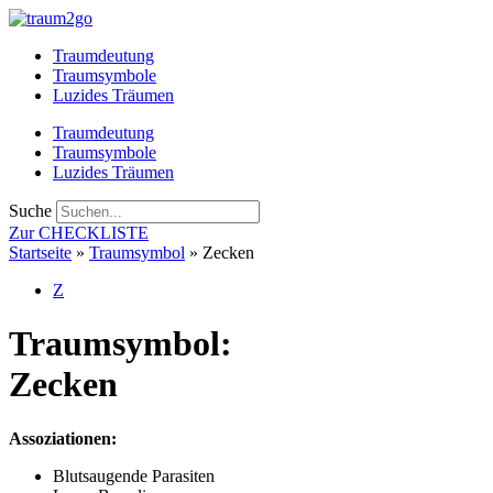
Zum
Inhalt
Traumdeutung
springen
Traumsymbole
Luzides Träumen
Traumdeutung
Traumsymbole
Luzides Träumen
Suche
Zur CHECKLISTE
Startseite
»
Traumsymbol
»
Zecken
Z
Traumsymbol:
Zecken
Assoziationen:
Blutsaugende Parasiten