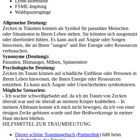
Lyme-Borreliose
FSME-Impfung
Waldspaziergänge
Allgemeine Deutung:
Zecken in Träumen können als Symbol für parasitäre Menschen
oder Situationen in Ihrem Leben stehen. Sie könnten sich ausgenutzt
oder überfordert fühlen. Es kann auch auf Ängste oder Sorgen
hinweisen, die an Ihnen "saugen" und Ihre Energie oder Ressourcen
verbrauchen.
Synonyme (Deutung):
Parasiten, Blutsauger, Milben, Spinnentiere
Psychologische Deutung:
Zecken im Traum können auf schädliche Einflüsse oder Personen in
Ihrem Leben hinweisen, die Ihnen Energie oder Ressourcen
entziehen. Es kann auch Ängste oder Unsicherheiten symbolisieren.
Mögliche Szenarien:
- Ich wachte schweißgebadet auf, da ich im Traum von Zecken
übersät war und sie überall an meinem Körper krabbelten. - In
meinem Albtraum konnte ich mich nicht bewegen, da ich von einer
riesigen Zecke gebissen wurde und ihre Beißwerkzeuge in meiner
Haut stecken blieben.
HILFSMITTEL ZUR TRAUMDEUTUNG
Dieses schöne Traumtagebuch (Partnerlink)
hilft beim