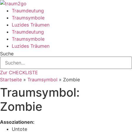
Zum
Inhalt
Traumdeutung
springen
Traumsymbole
Luzides Träumen
Traumdeutung
Traumsymbole
Luzides Träumen
Suche
Zur CHECKLISTE
Startseite
»
Traumsymbol
»
Zombie
Traumsymbol:
Zombie
Assoziationen:
Untote