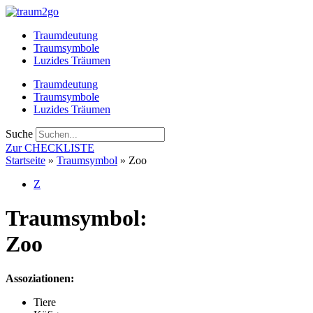
Zum
Inhalt
Traumdeutung
springen
Traumsymbole
Luzides Träumen
Traumdeutung
Traumsymbole
Luzides Träumen
Suche
Zur CHECKLISTE
Startseite
»
Traumsymbol
»
Zoo
Z
Traumsymbol:
Zoo
Assoziationen:
Tiere