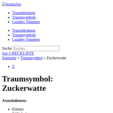
Zum
Inhalt
Traumdeutung
springen
Traumsymbole
Luzides Träumen
Traumdeutung
Traumsymbole
Luzides Träumen
Suche
Zur CHECKLISTE
Startseite
»
Traumsymbol
»
Zuckerwatte
Z
Traumsymbol:
Zuckerwatte
Assoziationen:
Kirmes