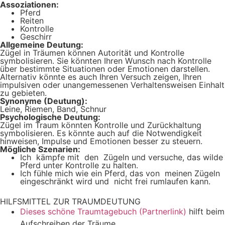
Assoziationen:
Pferd
Reiten
Kontrolle
Geschirr
Allgemeine Deutung:
Zügel in Träumen können Autorität und Kontrolle
symbolisieren. Sie könnten Ihren Wunsch nach Kontrolle
über bestimmte Situationen oder Emotionen darstellen.
Alternativ könnte es auch Ihren Versuch zeigen, Ihren
impulsiven oder unangemessenen Verhaltensweisen Einhalt
zu gebieten.
Synonyme (Deutung):
Leine, Riemen, Band, Schnur
Psychologische Deutung:
Zügel im Traum könnten Kontrolle und Zurückhaltung
symbolisieren. Es könnte auch auf die Notwendigkeit
hinweisen, Impulse und Emotionen besser zu steuern.
Mögliche Szenarien:
Ic​h​ ​ ​​​kämpfe​​ ​​​​mit​​ ​ ​​den ​ ​​Zügeln ​​und ​​versuche,​​ ​​das​​ ​​wilde​​
​​Pferd​ ​unter​​ ​​Kontrolle​​​​ ​​zu​​ ​halten.
Ich ​​​​fühle​​ ​​mich​​ ​​wie​​ ​​ein​ ​​Pferd,​​ ​​das​​ ​​von​​ ​ ​​meinen​​ ​​Zügeln​​ ​​
eingeschränkt​​ ​​wird​​ ​​und​​ ​ ​​nicht​​ ​​frei​​ ​rumlaufen​​​​ ​​kann​​​​.​​
HILFSMITTEL ZUR TRAUMDEUTUNG
Dieses schöne Traumtagebuch (Partnerlink)
hilft beim
Aufschreiben der Träume.