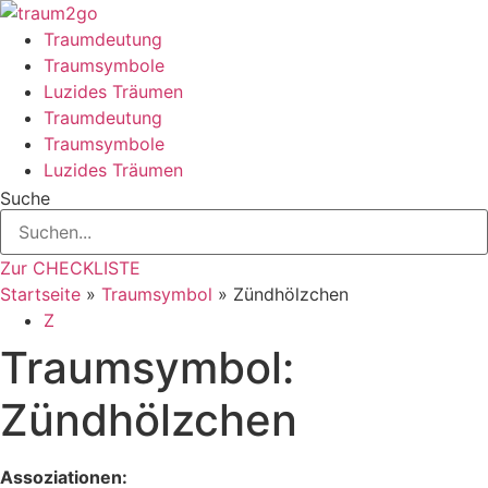
Zum
Inhalt
Traumdeutung
springen
Traumsymbole
Luzides Träumen
Traumdeutung
Traumsymbole
Luzides Träumen
Suche
Zur CHECKLISTE
Startseite
»
Traumsymbol
»
Zündhölzchen
Z
Traumsymbol:
Zündhölzchen
Assoziationen: