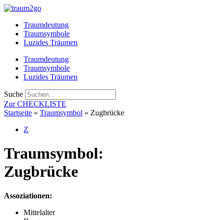
Zum
Inhalt
Traumdeutung
springen
Traumsymbole
Luzides Träumen
Traumdeutung
Traumsymbole
Luzides Träumen
Suche
Zur CHECKLISTE
Startseite
»
Traumsymbol
»
Zugbrücke
Z
Traumsymbol:
Zugbrücke
Assoziationen:
Mittelalter