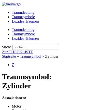
Zum
Inhalt
Traumdeutung
springen
Traumsymbole
Luzides Träumen
Traumdeutung
Traumsymbole
Luzides Träumen
Suche
Zur CHECKLISTE
Startseite
»
Traumsymbol
»
Zylinder
Z
Traumsymbol:
Zylinder
Assoziationen:
Motor