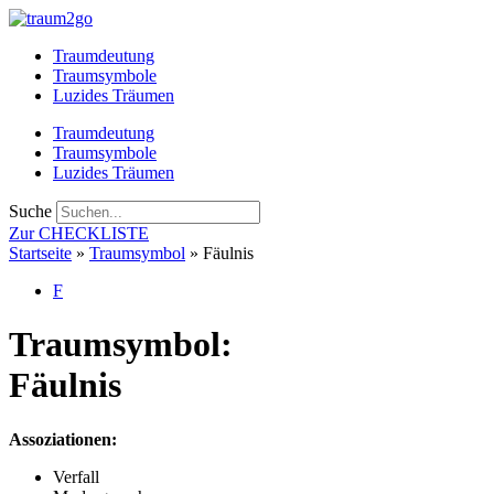
Zum
Inhalt
Traumdeutung
springen
Traumsymbole
Luzides Träumen
Traumdeutung
Traumsymbole
Luzides Träumen
Suche
Zur CHECKLISTE
Startseite
»
Traumsymbol
»
Fäulnis
F
Traumsymbol:
Fäulnis
Assoziationen:
Verfall