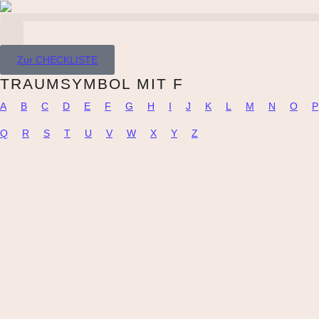
Zur CHECKLISTE
TRAUMSYMBOL MIT F
A
B
C
D
E
F
G
H
I
J
K
L
M
N
O
P
Q
R
S
T
U
V
W
X
Y
Z