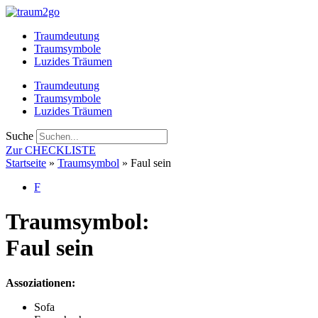
Zum
Inhalt
Traumdeutung
springen
Traumsymbole
Luzides Träumen
Traumdeutung
Traumsymbole
Luzides Träumen
Suche
Zur CHECKLISTE
Startseite
»
Traumsymbol
»
Faul sein
F
Traumsymbol:
Faul sein
Assoziationen:
Sofa