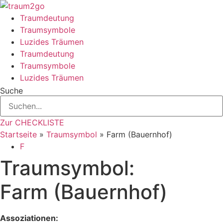
Zum
Inhalt
Traumdeutung
springen
Traumsymbole
Luzides Träumen
Traumdeutung
Traumsymbole
Luzides Träumen
Suche
Zur CHECKLISTE
Startseite
»
Traumsymbol
»
Farm (Bauernhof)
F
Traumsymbol:
Farm (Bauernhof)
Assoziationen: