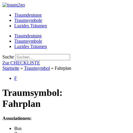
Zum
Inhalt
Traumdeutung
springen
Traumsymbole
Luzides Träumen
Traumdeutung
Traumsymbole
Luzides Träumen
Suche
Zur CHECKLISTE
Startseite
»
Traumsymbol
»
Fahrplan
F
Traumsymbol:
Fahrplan
Assoziationen:
Bus