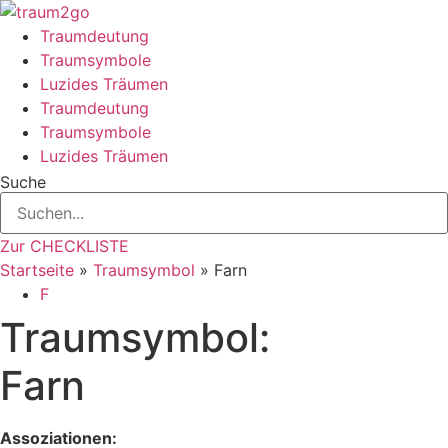
Zum
Inhalt
Traumdeutung
springen
Traumsymbole
Luzides Träumen
Traumdeutung
Traumsymbole
Luzides Träumen
Suche
Zur CHECKLISTE
Startseite
»
Traumsymbol
»
Farn
F
Traumsymbol:
Farn
Assoziationen: