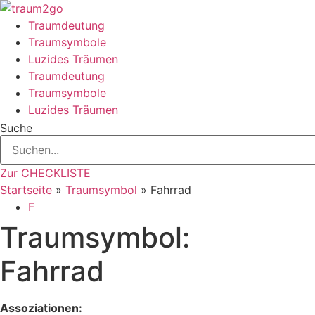
Zum
Inhalt
Traumdeutung
springen
Traumsymbole
Luzides Träumen
Traumdeutung
Traumsymbole
Luzides Träumen
Suche
Zur CHECKLISTE
Startseite
»
Traumsymbol
»
Fahrrad
F
Traumsymbol:
Fahrrad
Assoziationen: