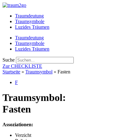
Zum
Inhalt
Traumdeutung
springen
Traumsymbole
Luzides Träumen
Traumdeutung
Traumsymbole
Luzides Träumen
Suche
Zur CHECKLISTE
Startseite
»
Traumsymbol
»
Fasten
F
Traumsymbol:
Fasten
Assoziationen:
Verzicht